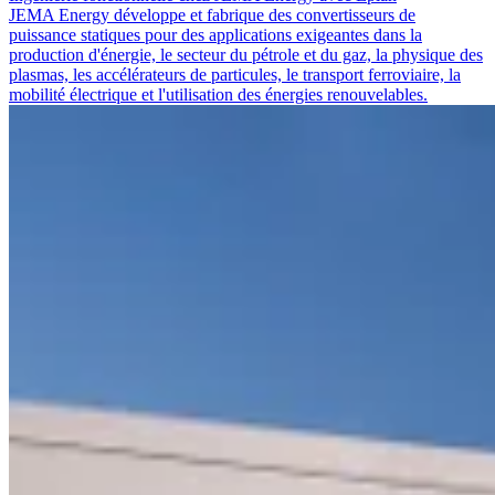
JEMA Energy développe et fabrique des convertisseurs de
puissance statiques pour des applications exigeantes dans la
production d'énergie, le secteur du pétrole et du gaz, la physique des
plasmas, les accélérateurs de particules, le transport ferroviaire, la
mobilité électrique et l'utilisation des énergies renouvelables.