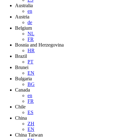
Australia
en
Austria
de
Belgium
NL
FR
Bosnia and Herzegovina
HR
Brazil
PT
Brunei
EN
Bulgaria
BG
Canada
en
FR
Chile
ES
China
ZH
EN
China Taiwan