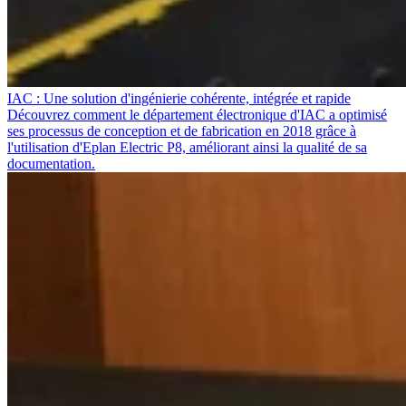
IAC : Une solution d'ingénierie cohérente, intégrée et rapide
Découvrez comment le département électronique d'IAC a optimisé
ses processus de conception et de fabrication en 2018 grâce à
l'utilisation d'Eplan Electric P8, améliorant ainsi la qualité de sa
documentation.