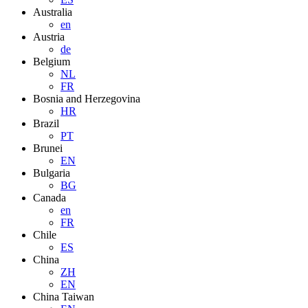
Australia
en
Austria
de
Belgium
NL
FR
Bosnia and Herzegovina
HR
Brazil
PT
Brunei
EN
Bulgaria
BG
Canada
en
FR
Chile
ES
China
ZH
EN
China Taiwan