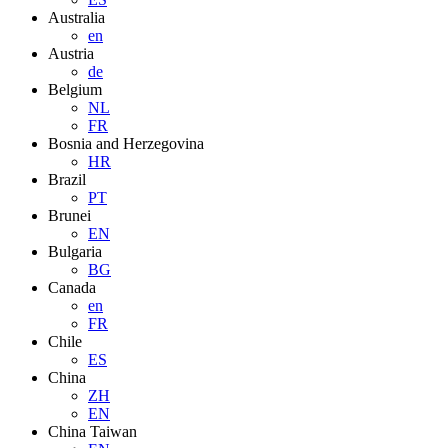
Australia
en
Austria
de
Belgium
NL
FR
Bosnia and Herzegovina
HR
Brazil
PT
Brunei
EN
Bulgaria
BG
Canada
en
FR
Chile
ES
China
ZH
EN
China Taiwan