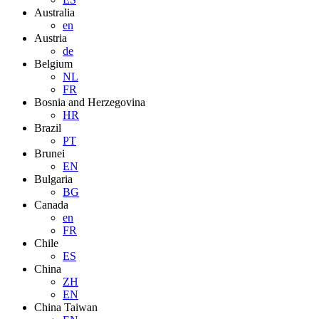
Australia
en
Austria
de
Belgium
NL
FR
Bosnia and Herzegovina
HR
Brazil
PT
Brunei
EN
Bulgaria
BG
Canada
en
FR
Chile
ES
China
ZH
EN
China Taiwan