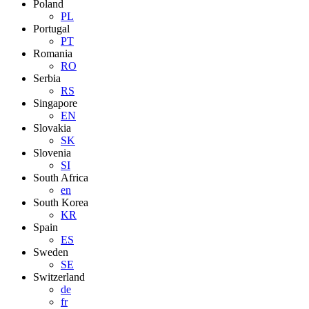
Poland
PL
Portugal
PT
Romania
RO
Serbia
RS
Singapore
EN
Slovakia
SK
Slovenia
SI
South Africa
en
South Korea
KR
Spain
ES
Sweden
SE
Switzerland
de
fr