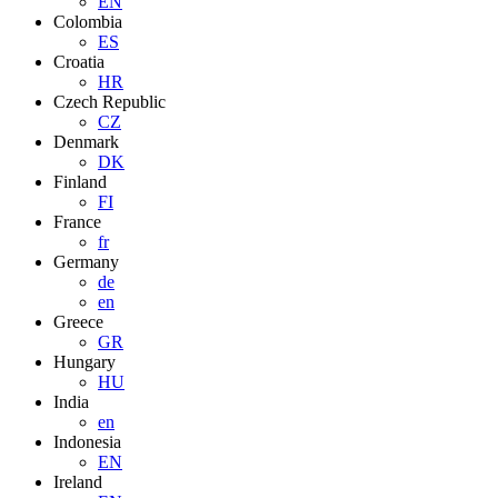
EN
Colombia
ES
Croatia
HR
Czech Republic
CZ
Denmark
DK
Finland
FI
France
fr
Germany
de
en
Greece
GR
Hungary
HU
India
en
Indonesia
EN
Ireland