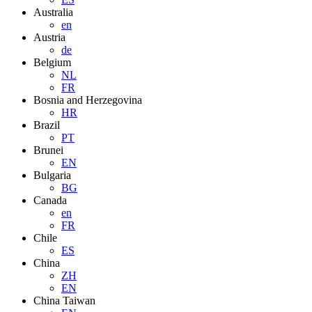
Australia
en
Austria
de
Belgium
NL
FR
Bosnia and Herzegovina
HR
Brazil
PT
Brunei
EN
Bulgaria
BG
Canada
en
FR
Chile
ES
China
ZH
EN
China Taiwan