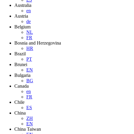
Australia
en
Austria
de
Belgium
NL
FR
Bosnia and Herzegovina
HR
Brazil
PT
Brunei
EN
Bulgaria
BG
Canada
en
FR
Chile
ES
China
ZH
EN
China Taiwan