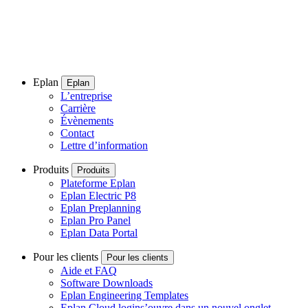
Eplan
Eplan
L’entreprise
Carrière
Évènements
Contact
Lettre d’information
Produits
Produits
Plateforme Eplan
Eplan Electric P8
Eplan Preplanning
Eplan Pro Panel
Eplan Data Portal
Pour les clients
Pour les clients
Aide et FAQ
Software Downloads
Eplan Engineering Templates
Eplan Cloud login
s’ouvre dans un nouvel onglet