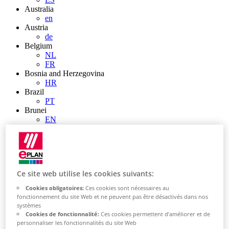
Australia
en
Austria
de
Belgium
NL
FR
Bosnia and Herzegovina
HR
Brazil
PT
Brunei
EN
Bulgaria
BG
Canada
en
FR
Ce site web utilise les cookies suivants:
Chile
ES
Cookies obligatoires:
Ces cookies sont nécessaires au
China
fonctionnement du site Web et ne peuvent pas être désactivés dans nos
ZH
systèmes
EN
Cookies de fonctionnalité:
Ces cookies permettent d’améliorer et de
China Taiwan
personnaliser les fonctionnalités du site Web