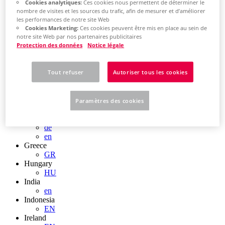
EN
Cookies analytiques:
Ces cookies nous permettent de déterminer le
Colombia
nombre de visites et les sources du trafic, afin de mesurer et d’améliorer
ES
les performances de notre site Web
Croatia
Cookies Marketing:
Ces cookies peuvent être mis en place au sein de
notre site Web par nos partenaires publicitaires
HR
Protection des données
Notice légale
Czech Republic
CZ
Denmark
Tout refuser
Autoriser tous les cookies
DK
Finland
FI
France
Paramètres des cookies
fr
Germany
de
en
Greece
GR
Hungary
HU
India
en
Indonesia
EN
Ireland