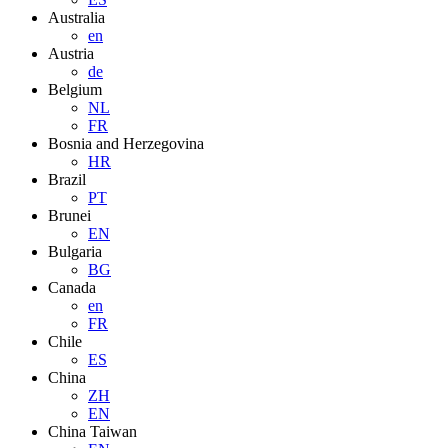
Australia
en
Austria
de
Belgium
NL
FR
Bosnia and Herzegovina
HR
Brazil
PT
Brunei
EN
Bulgaria
BG
Canada
en
FR
Chile
ES
China
ZH
EN
China Taiwan