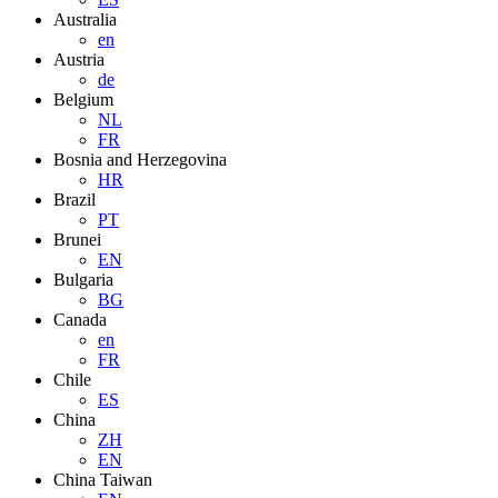
Australia
en
Austria
de
Belgium
NL
FR
Bosnia and Herzegovina
HR
Brazil
PT
Brunei
EN
Bulgaria
BG
Canada
en
FR
Chile
ES
China
ZH
EN
China Taiwan