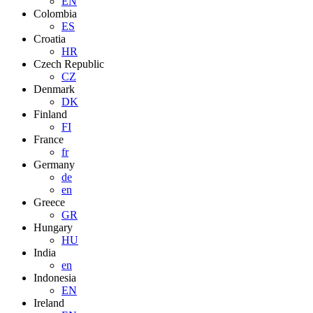
EN
Colombia
ES
Croatia
HR
Czech Republic
CZ
Denmark
DK
Finland
FI
France
fr
Germany
de
en
Greece
GR
Hungary
HU
India
en
Indonesia
EN
Ireland