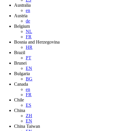
Australia
en
Austria
de
Belgium
NL
FR
Bosnia and Herzegovina
HR
Brazil
PT
Brunei
EN
Bulgaria
BG
Canada
en
FR
Chile
ES
China
ZH
EN
China Taiwan