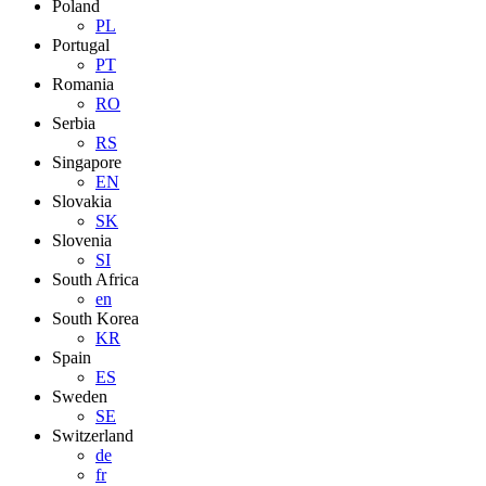
Poland
PL
Portugal
PT
Romania
RO
Serbia
RS
Singapore
EN
Slovakia
SK
Slovenia
SI
South Africa
en
South Korea
KR
Spain
ES
Sweden
SE
Switzerland
de
fr