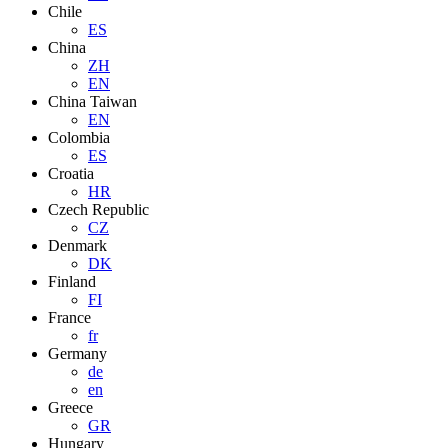
Chile
ES
China
ZH
EN
China Taiwan
EN
Colombia
ES
Croatia
HR
Czech Republic
CZ
Denmark
DK
Finland
FI
France
fr
Germany
de
en
Greece
GR
Hungary