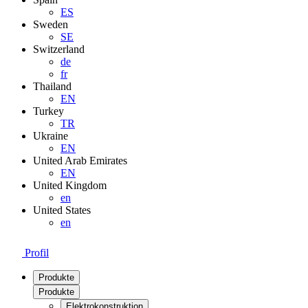
ES
Sweden
SE
Switzerland
de
fr
Thailand
EN
Turkey
TR
Ukraine
EN
United Arab Emirates
EN
United Kingdom
en
United States
en
Profil
Produkte
Produkte
Elektrokonstruktion