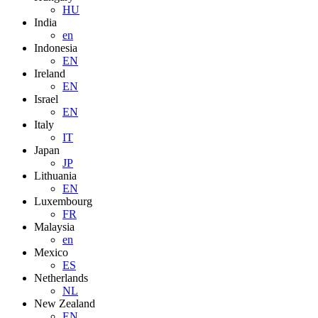
HU
India
en
Indonesia
EN
Ireland
EN
Israel
EN
Italy
IT
Japan
JP
Lithuania
EN
Luxembourg
FR
Malaysia
en
Mexico
ES
Netherlands
NL
New Zealand
EN