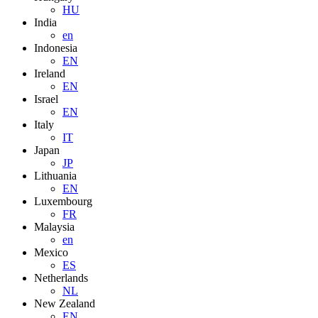
HU
India
en
Indonesia
EN
Ireland
EN
Israel
EN
Italy
IT
Japan
JP
Lithuania
EN
Luxembourg
FR
Malaysia
en
Mexico
ES
Netherlands
NL
New Zealand
EN