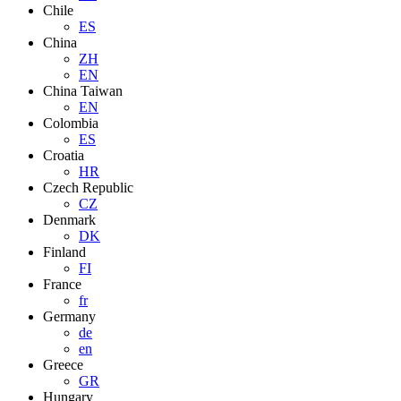
Chile
ES
China
ZH
EN
China Taiwan
EN
Colombia
ES
Croatia
HR
Czech Republic
CZ
Denmark
DK
Finland
FI
France
fr
Germany
de
en
Greece
GR
Hungary