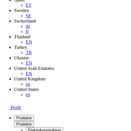
ES
Sweden
SE
Switzerland
de
fr
Thailand
EN
Turkey
TR
Ukraine
EN
United Arab Emirates
EN
United Kingdom
en
United States
en
Profil
Produkte
Produkte
Elektrokonstruktion