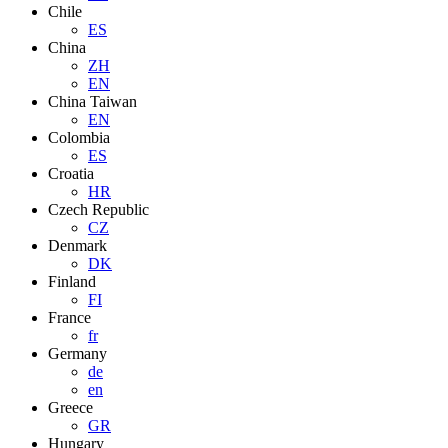
Chile
ES
China
ZH
EN
China Taiwan
EN
Colombia
ES
Croatia
HR
Czech Republic
CZ
Denmark
DK
Finland
FI
France
fr
Germany
de
en
Greece
GR
Hungary