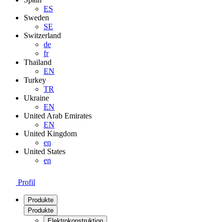
ES
Sweden
SE
Switzerland
de
fr
Thailand
EN
Turkey
TR
Ukraine
EN
United Arab Emirates
EN
United Kingdom
en
United States
en
Profil
Produkte
Produkte
Elektrokonstruktion