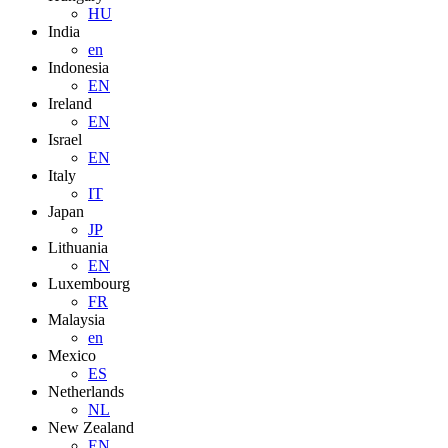
HU
India
en
Indonesia
EN
Ireland
EN
Israel
EN
Italy
IT
Japan
JP
Lithuania
EN
Luxembourg
FR
Malaysia
en
Mexico
ES
Netherlands
NL
New Zealand
EN