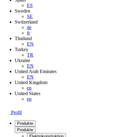
ES
Sweden
SE
Switzerland
de
fr
Thailand
EN
Turkey
TR
Ukraine
EN
United Arab Emirates
EN
United Kingdom
en
United States
en
Profil
Produkte
Produkte
Elektrokonstruktion