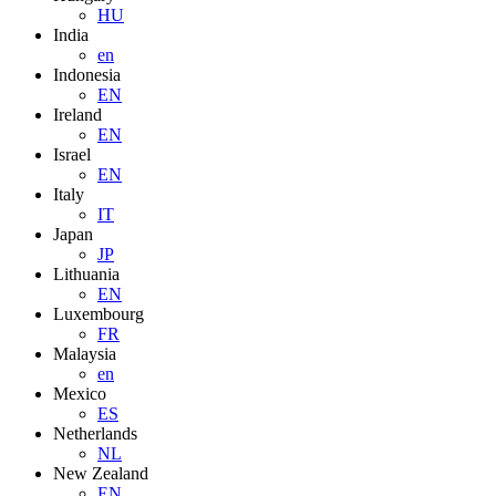
HU
India
en
Indonesia
EN
Ireland
EN
Israel
EN
Italy
IT
Japan
JP
Lithuania
EN
Luxembourg
FR
Malaysia
en
Mexico
ES
Netherlands
NL
New Zealand
EN