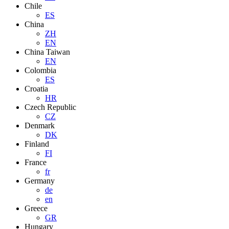
Chile
ES
China
ZH
EN
China Taiwan
EN
Colombia
ES
Croatia
HR
Czech Republic
CZ
Denmark
DK
Finland
FI
France
fr
Germany
de
en
Greece
GR
Hungary