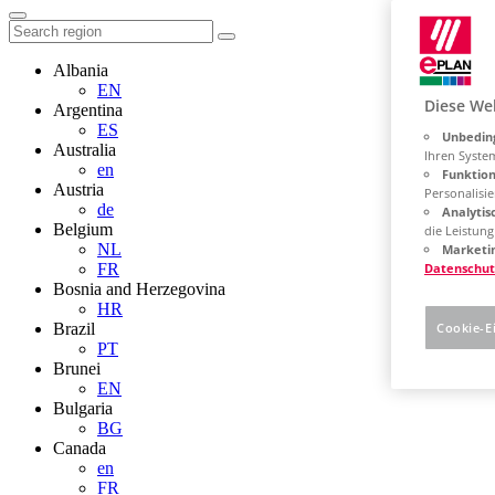
Albania
EN
Diese We
Argentina
ES
Unbeding
Australia
Ihren Syste
en
Funktion
Austria
Personalisie
de
Analytis
Belgium
die Leistun
NL
Marketin
FR
Datenschut
Bosnia and Herzegovina
HR
Brazil
Cookie-E
PT
Brunei
EN
Bulgaria
BG
Canada
en
FR