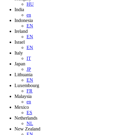
HU
India
en
Indonesia
EN
Ireland
EN
Israel
EN
Italy
IT
Japan
JP
Lithuania
EN
Luxembourg
FR
Malaysia
en
Mexico
ES
Netherlands
NL
New Zealand
EN