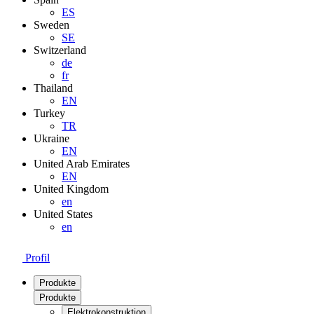
ES
Sweden
SE
Switzerland
de
fr
Thailand
EN
Turkey
TR
Ukraine
EN
United Arab Emirates
EN
United Kingdom
en
United States
en
Profil
Produkte
Produkte
Elektrokonstruktion