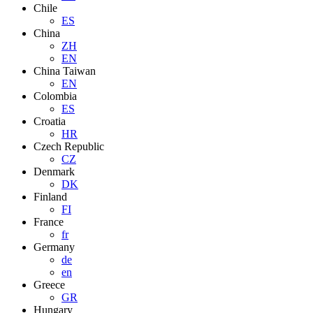
Chile
ES
China
ZH
EN
China Taiwan
EN
Colombia
ES
Croatia
HR
Czech Republic
CZ
Denmark
DK
Finland
FI
France
fr
Germany
de
en
Greece
GR
Hungary