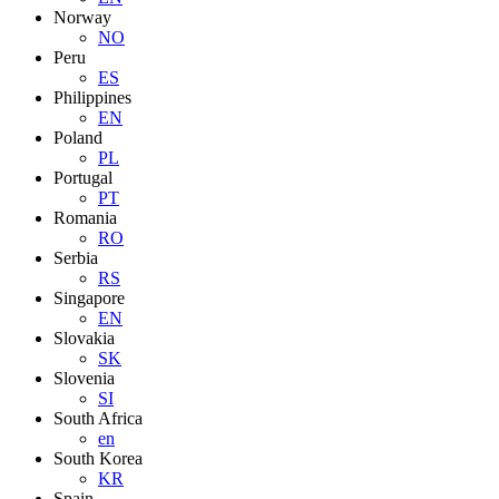
Norway
NO
Peru
ES
Philippines
EN
Poland
PL
Portugal
PT
Romania
RO
Serbia
RS
Singapore
EN
Slovakia
SK
Slovenia
SI
South Africa
en
South Korea
KR
Spain