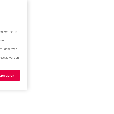
und können in
t und
en, damit wir
esetzt werden
kzeptieren