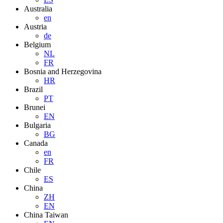
Australia
en
Austria
de
Belgium
NL
FR
Bosnia and Herzegovina
HR
Brazil
PT
Brunei
EN
Bulgaria
BG
Canada
en
FR
Chile
ES
China
ZH
EN
China Taiwan