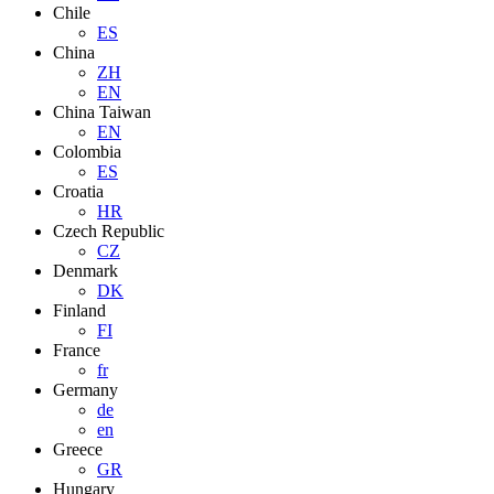
Chile
ES
China
ZH
EN
China Taiwan
EN
Colombia
ES
Croatia
HR
Czech Republic
CZ
Denmark
DK
Finland
FI
France
fr
Germany
de
en
Greece
GR
Hungary