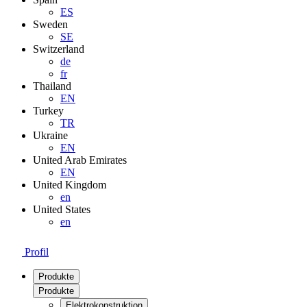
ES
Sweden
SE
Switzerland
de
fr
Thailand
EN
Turkey
TR
Ukraine
EN
United Arab Emirates
EN
United Kingdom
en
United States
en
Profil
Produkte
Produkte
Elektrokonstruktion