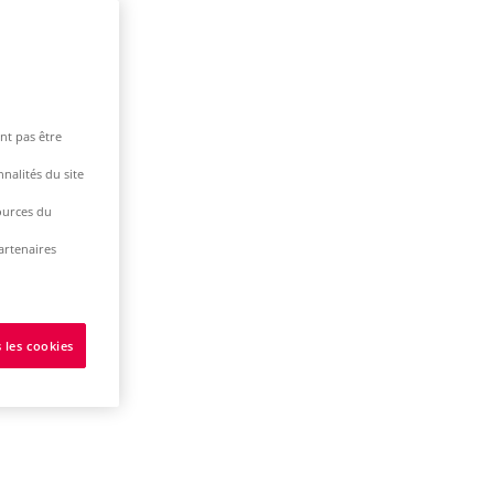
nt pas être
nalités du site
ources du
artenaires
 les cookies