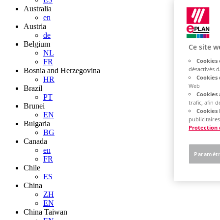
Australia
en
Austria
de
Belgium
Ce site w
NL
Cookies 
FR
désactivés 
Bosnia and Herzegovina
Cookies 
HR
Web
Brazil
Cookies 
PT
trafic, afin
Brunei
Cookies 
EN
publicitaires
Bulgaria
Protection
BG
Canada
en
Paramètr
FR
Chile
ES
China
ZH
EN
China Taiwan