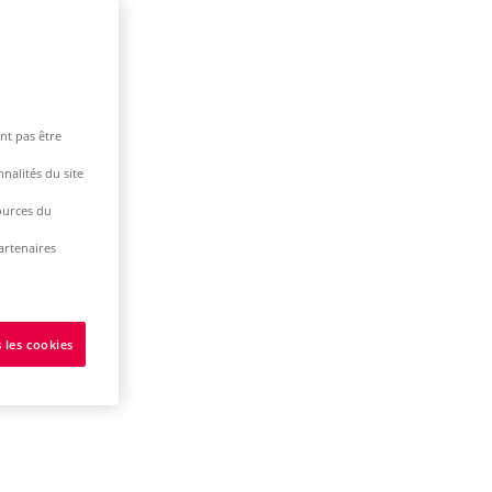
nt pas être
nalités du site
ources du
artenaires
 les cookies