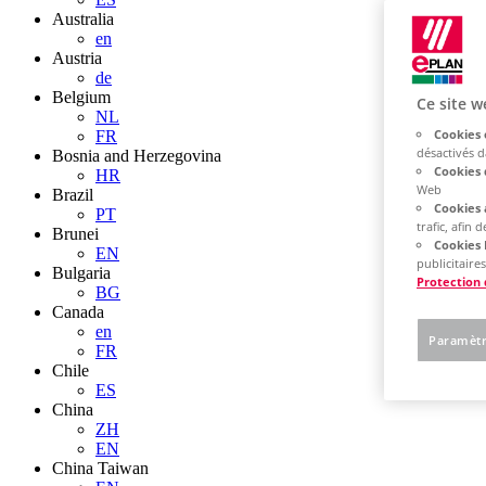
Australia
en
Austria
de
Belgium
Ce site w
NL
Cookies 
FR
désactivés 
Bosnia and Herzegovina
Cookies 
HR
Web
Brazil
Cookies 
PT
trafic, afin
Brunei
Cookies 
EN
publicitaires
Bulgaria
Protection
BG
Canada
en
Paramètr
FR
Chile
ES
China
ZH
EN
China Taiwan