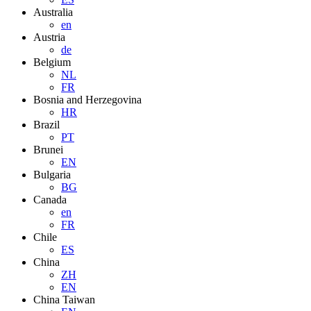
Australia
en
Austria
de
Belgium
NL
FR
Bosnia and Herzegovina
HR
Brazil
PT
Brunei
EN
Bulgaria
BG
Canada
en
FR
Chile
ES
China
ZH
EN
China Taiwan