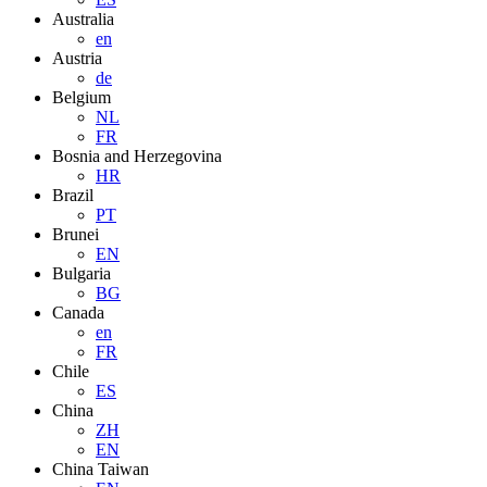
Australia
en
Austria
de
Belgium
NL
FR
Bosnia and Herzegovina
HR
Brazil
PT
Brunei
EN
Bulgaria
BG
Canada
en
FR
Chile
ES
China
ZH
EN
China Taiwan