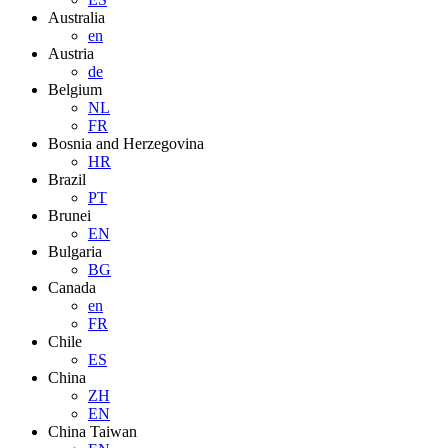
Australia
en
Austria
de
Belgium
NL
FR
Bosnia and Herzegovina
HR
Brazil
PT
Brunei
EN
Bulgaria
BG
Canada
en
FR
Chile
ES
China
ZH
EN
China Taiwan