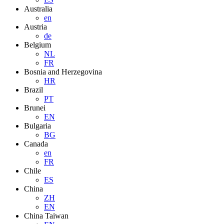
Australia
en
Austria
de
Belgium
NL
FR
Bosnia and Herzegovina
HR
Brazil
PT
Brunei
EN
Bulgaria
BG
Canada
en
FR
Chile
ES
China
ZH
EN
China Taiwan