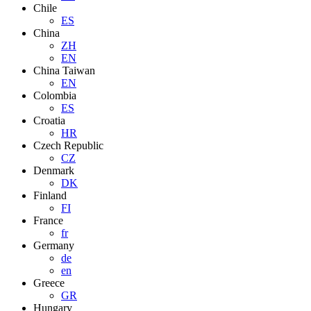
Chile
ES
China
ZH
EN
China Taiwan
EN
Colombia
ES
Croatia
HR
Czech Republic
CZ
Denmark
DK
Finland
FI
France
fr
Germany
de
en
Greece
GR
Hungary