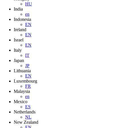
HU
India
en
Indonesia
EN
Ireland
EN
Israel
EN
Italy
IT
Japan
JP
Lithuania
EN
Luxembourg
FR
Malaysia
en
Mexico
ES
Netherlands
NL
New Zealand
EN