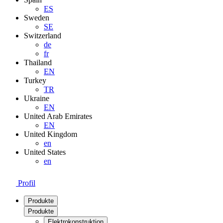
ES
Sweden
SE
Switzerland
de
fr
Thailand
EN
Turkey
TR
Ukraine
EN
United Arab Emirates
EN
United Kingdom
en
United States
en
Profil
Produkte
Produkte
Elektrokonstruktion