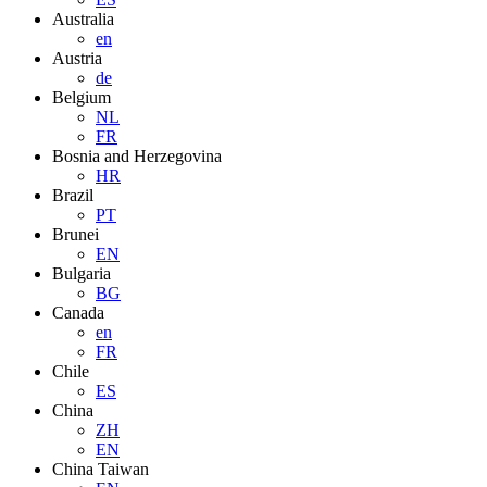
Australia
en
Austria
de
Belgium
NL
FR
Bosnia and Herzegovina
HR
Brazil
PT
Brunei
EN
Bulgaria
BG
Canada
en
FR
Chile
ES
China
ZH
EN
China Taiwan