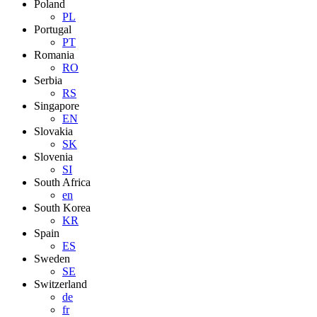
Poland
PL
Portugal
PT
Romania
RO
Serbia
RS
Singapore
EN
Slovakia
SK
Slovenia
SI
South Africa
en
South Korea
KR
Spain
ES
Sweden
SE
Switzerland
de
fr