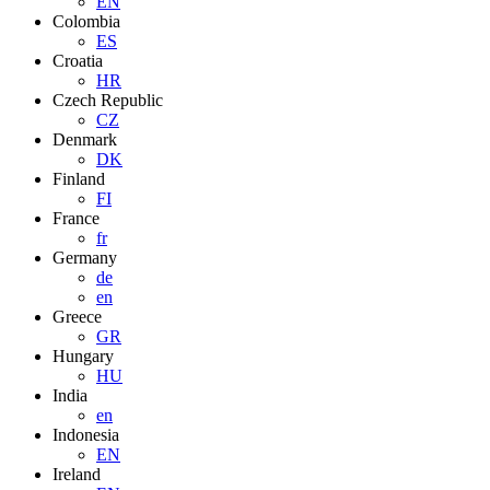
EN
Colombia
ES
Croatia
HR
Czech Republic
CZ
Denmark
DK
Finland
FI
France
fr
Germany
de
en
Greece
GR
Hungary
HU
India
en
Indonesia
EN
Ireland