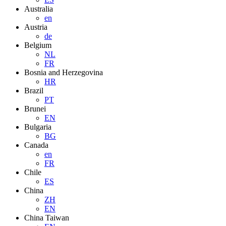
Australia
en
Austria
de
Belgium
NL
FR
Bosnia and Herzegovina
HR
Brazil
PT
Brunei
EN
Bulgaria
BG
Canada
en
FR
Chile
ES
China
ZH
EN
China Taiwan