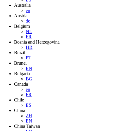
Australia
en
Austria
de
Belgium
NL
FR
Bosnia and Herzegovina
HR
Brazil
PT
Brunei
EN
Bulgaria
BG
Canada
en
FR
Chile
ES
China
ZH
EN
China Taiwan