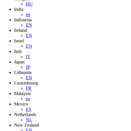
HU
India
en
Indonesia
EN
Ireland
EN
Israel
EN
Italy
IT
Japan
JP
Lithuania
EN
Luxembourg
FR
Malaysia
en
Mexico
ES
Netherlands
NL
New Zealand
EN