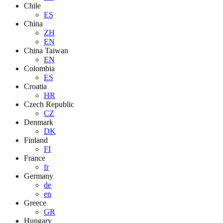
Chile
ES
China
ZH
EN
China Taiwan
EN
Colombia
ES
Croatia
HR
Czech Republic
CZ
Denmark
DK
Finland
FI
France
fr
Germany
de
en
Greece
GR
Hungary