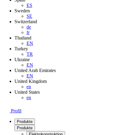
ES
Sweden
SE
Switzerland
de
fr
Thailand
EN
Turkey
TR
Ukraine
EN
United Arab Emirates
EN
United Kingdom
en
United States
en
Profil
Produkte
Produkte
Elektrokonstruktion