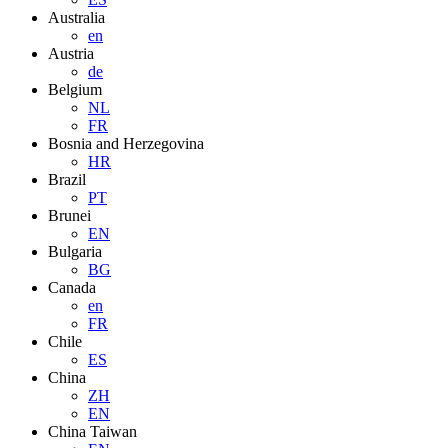
Australia
en
Austria
de
Belgium
NL
FR
Bosnia and Herzegovina
HR
Brazil
PT
Brunei
EN
Bulgaria
BG
Canada
en
FR
Chile
ES
China
ZH
EN
China Taiwan