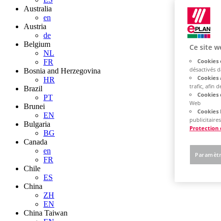
Australia
en
Austria
de
Belgium
Ce site w
NL
Cookies 
FR
désactivés 
Bosnia and Herzegovina
Cookies 
HR
trafic, afin
Brazil
Cookies 
PT
Web
Brunei
Cookies 
EN
publicitaires
Bulgaria
Protection
BG
Canada
en
Paramètr
FR
Chile
ES
China
ZH
EN
China Taiwan