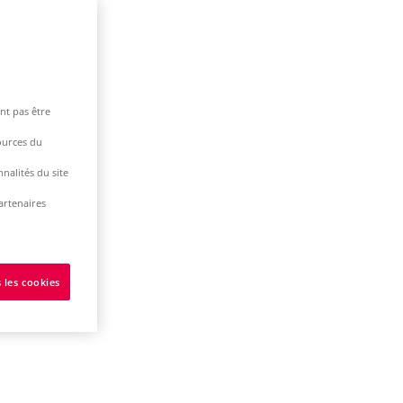
nt pas être
ources du
nalités du site
artenaires
 les cookies