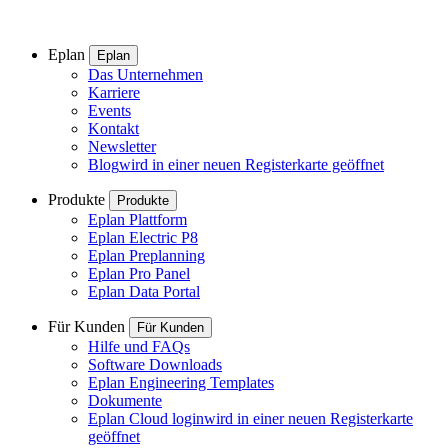
Eplan
Eplan
Das Unternehmen
Karriere
Events
Kontakt
Newsletter
Blog
wird in einer neuen Registerkarte geöffnet
Produkte
Produkte
Eplan Plattform
Eplan Electric P8
Eplan Preplanning
Eplan Pro Panel
Eplan Data Portal
Für Kunden
Für Kunden
Hilfe und FAQs
Software Downloads
Eplan Engineering Templates
Dokumente
Eplan Cloud login
wird in einer neuen Registerkarte
geöffnet