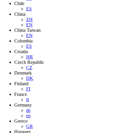
Chile
ES
China
ZH
EN
China Taiwan
EN
Colombia
ES
Croatia
HR
Czech Republic
CZ
Denmark
DK
Finland
FI
France
fr
Germany
de
en
Greece
GR
Hungary