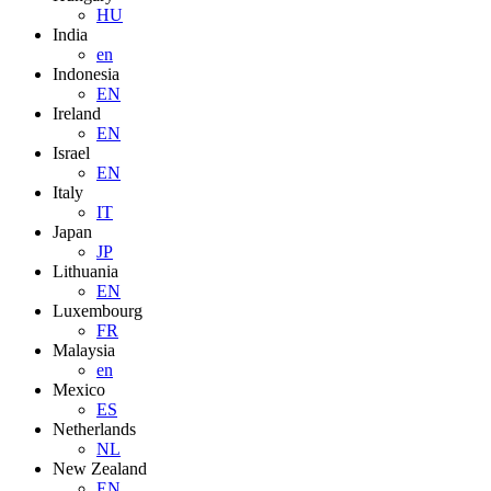
HU
India
en
Indonesia
EN
Ireland
EN
Israel
EN
Italy
IT
Japan
JP
Lithuania
EN
Luxembourg
FR
Malaysia
en
Mexico
ES
Netherlands
NL
New Zealand
EN