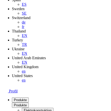
ES
Sweden
SE
Switzerland
de
fr
Thailand
EN
Turkey
TR
Ukraine
EN
United Arab Emirates
EN
United Kingdom
en
United States
en
Profil
Produkte
Produkte
Elektrokonstruktion