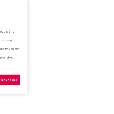
nt pas être
ources du
nalités du site
artenaires
 les cookies