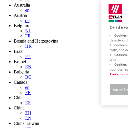
Australia
en
Austria
de
Belgium
Ce site w
NL
Cookies 
FR
désactivés 
Bosnia and Herzegovina
Cookies 
HR
trafic, afin
Brazil
Cookies 
PT
Web
Brunei
Cookies 
EN
publicitaires
Bulgaria
Protection
BG
Canada
en
Paramètr
FR
Chile
ES
China
ZH
EN
China Taiwan