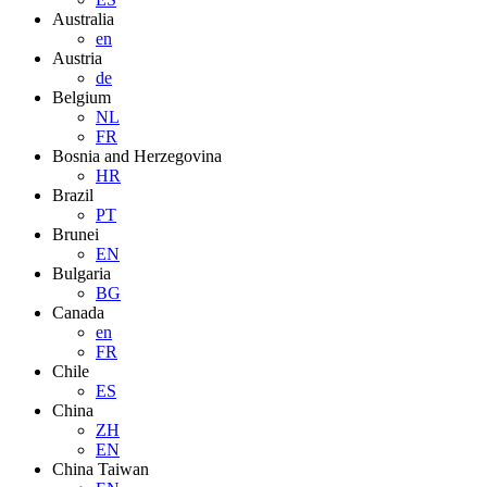
Australia
en
Austria
de
Belgium
NL
FR
Bosnia and Herzegovina
HR
Brazil
PT
Brunei
EN
Bulgaria
BG
Canada
en
FR
Chile
ES
China
ZH
EN
China Taiwan