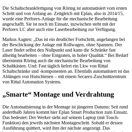
Die Schaltschrankfertigung von Röring ist automatisiert vom ersten
Schritt und von Anfang an. Zeitgleich mit Eplan, also in 2014/15,
wurde eine Perforex-Anlage für die mechanische Bearbeitung
angeschafft. Sie ist noch im Einsatz, inzwischen steht mit der
Perforex LC aber auch eine Laserbearbeitung zur Verfügung.
Markus Aagten: „Das ist ein deutlicher Fortschritt, angefangen bei
der Beschickung der Anlage mit Rollwagen, ohne Spannen. Der
Laser findet selbst den Nullpunkt und kann die Schränke fast
allseitig bearbeiten – ohne Entgraten, in hoher Qualität.“ Bei Bedarf
übernimmt Röring auch die mechanische Bearbeitung von
Schaltkästen. Und: Fast täglich liefert ein Lkw von Rittal
Schaltschränke und -komponenten an. Ebenfalls automatisiert ist das
Ablängen von Hutschienen – mit einem Secarex-Zuschnittzentrum
von Rittal Automation Systems.
„Smarte“ Montage und Verdrahtung
Die Automatisierung in der Montage ist jüngeren Datums: Seit rund
anderthalb Jahren kommt hier Eplan Smart Production zum Einsatz.
Das bedeutet: Der Werker sieht auf seinem Laptop (mit Touch-
Funktion) den jeweils nächsten Montageschritt. Sobald er dessen
Ausführung quittiert, wird ihm der nächste angezeigt. Das