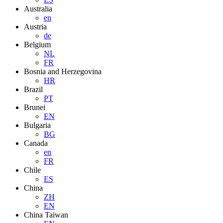
Australia
en
Austria
de
Belgium
NL
FR
Bosnia and Herzegovina
HR
Brazil
PT
Brunei
EN
Bulgaria
BG
Canada
en
FR
Chile
ES
China
ZH
EN
China Taiwan