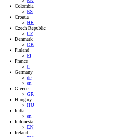
EN
Colombia
ES
Croatia
HR
Czech Republic
CZ
Denmark
DK
Finland
FI
France
fr
Germany
de
en
Greece
GR
Hungary
HU
India
en
Indonesia
EN
Ireland