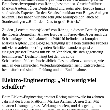
Branchenschwerpunkt von Röring bestimmt ist. Geschäftsführer
Markus Aagten: „Über Deutschland und sogar über Europa hinaus
sind wir als Experten für den Schaltschrankbau von Biogas-Anlagen
bekannt. Hier haben wir eine sehr gute Marktposition, auch bei
Sonderanlagen z.B. für den ´Gas-to-grid´-Betrieb.“
Zu den „Leuchtturmprojekten“ von Röring in diesem Bereich gehört
die grösste Biomethan-Anlage Europas in Friesoythe. Aber auch die
Schaltanlage, die sich aktuell im Prüffeld befindet, ist komplex.
Markus Aagten: „Die Biogas-Erzeugung ist ja kein diskreter Prozess
mit vielen aufeinanderfolgenden Schritten, sondern quasi ein
einziger grosser Prozess mit vielen Variablen, die sich gegenseitig
beeinflussen.“ Deshalb hängt bei den bis zu 63
Schaltschrankfeldern buchstäblich alles mit allem zusammen, wie
man an den zahlreichen Verbindungsleitungen sieht. Entsprechend
herausfordernd sind die Prüfung und die Endabnahme.
Elektro-Engineering: „Mit wenig viel
schaffen“
Beim Elektro-Engineering arbeitet Röring mittlerweile im zehnten
Jahr mit der Eplan Plattform. Markus Aagten: „Unser Ziel: Mit
smarten Lösungen grosse Wirkung erzielen‚ und das gelingt uns