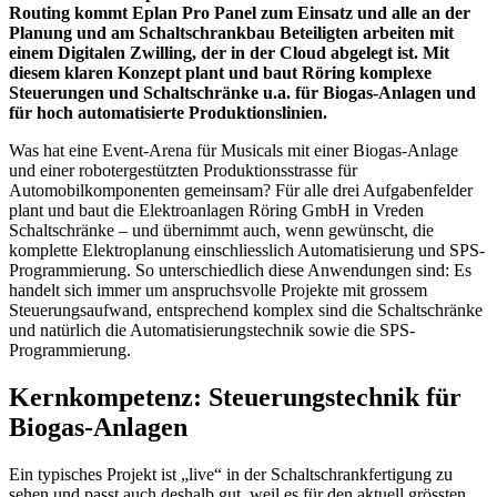
Routing kommt Eplan Pro Panel zum Einsatz und alle an der
Planung und am Schaltschrankbau Beteiligten arbeiten mit
einem Digitalen Zwilling, der in der Cloud abgelegt ist. Mit
diesem klaren Konzept plant und baut Röring komplexe
Steuerungen und Schaltschränke u.a. für Biogas-Anlagen und
für hoch automatisierte Produktionslinien.
Was hat eine Event-Arena für Musicals mit einer Biogas-Anlage
und einer robotergestützten Produktionsstrasse für
Automobilkomponenten gemeinsam? Für alle drei Aufgabenfelder
plant und baut die Elektroanlagen Röring GmbH in Vreden
Schaltschränke – und übernimmt auch, wenn gewünscht, die
komplette Elektroplanung einschliesslich Automatisierung und SPS-
Programmierung. So unterschiedlich diese Anwendungen sind: Es
handelt sich immer um anspruchsvolle Projekte mit grossem
Steuerungsaufwand, entsprechend komplex sind die Schaltschränke
und natürlich die Automatisierungstechnik sowie die SPS-
Programmierung.
Kernkompetenz: Steuerungstechnik für
Biogas-Anlagen
Ein typisches Projekt ist „live“ in der Schaltschrankfertigung zu
sehen und passt auch deshalb gut, weil es für den aktuell grössten