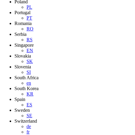
Poland
PL
Portugal
PT
Romania
RO
Serbia
RS
Singapore
EN
Slovakia
SK
Slovenia
SI
South Africa
en
South Korea
KR
Spain
ES
Sweden
SE
Switzerland
de
fr