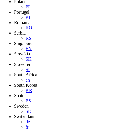
Poland
PL
Portugal
PT
Romania
RO
Serbia
RS
Singapore
EN
Slovakia
SK
Slovenia
SI
South Africa
en
South Korea
KR
Spain
ES
Sweden
SE
Switzerland
de
fr