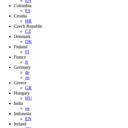
EN
Colombia
ES
Croatia
HR
Czech Republic
CZ
Denmark
DK
Finland
FI
France
fr
Germany
de
en
Greece
GR
Hungary
HU
India
en
Indonesia
EN
Ireland