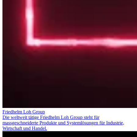
Friedhelm Loh Group
Die weltweit tätige Friedhelm Loh Group steht für
massgeschneiderte Produkte und Systemlösungen für Industrie,
Wirtschaft und Handel.