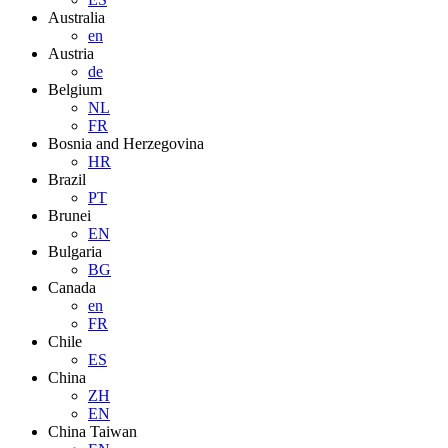
Australia
en
Austria
de
Belgium
NL
FR
Bosnia and Herzegovina
HR
Brazil
PT
Brunei
EN
Bulgaria
BG
Canada
en
FR
Chile
ES
China
ZH
EN
China Taiwan