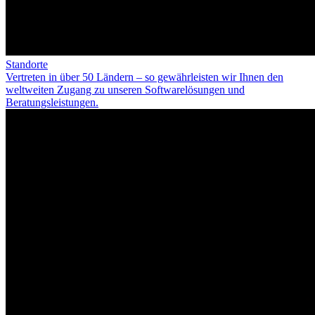
Standorte
Vertreten in über 50 Ländern – so gewährleisten wir Ihnen den
weltweiten Zugang zu unseren Softwarelösungen und
Beratungsleistungen.