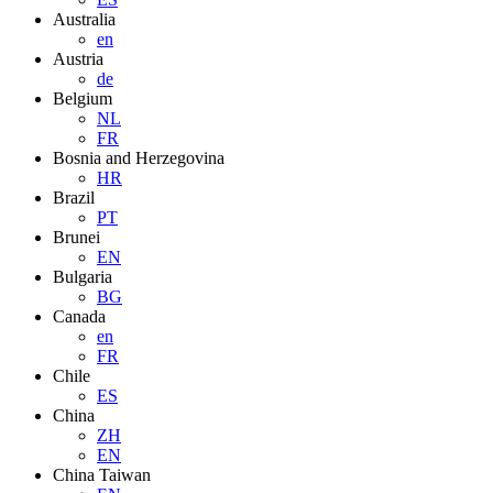
Australia
en
Austria
de
Belgium
NL
FR
Bosnia and Herzegovina
HR
Brazil
PT
Brunei
EN
Bulgaria
BG
Canada
en
FR
Chile
ES
China
ZH
EN
China Taiwan