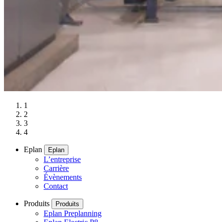
1
2
3
4
Eplan
Eplan
L’entreprise
Carrière
Évènements
Contact
Produits
Produits
Eplan Preplanning