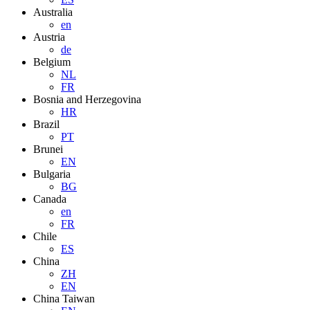
Australia
en
Austria
de
Belgium
NL
FR
Bosnia and Herzegovina
HR
Brazil
PT
Brunei
EN
Bulgaria
BG
Canada
en
FR
Chile
ES
China
ZH
EN
China Taiwan