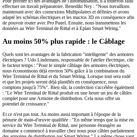
Pour profiter ici des avantages de l'automatisation, il a toutefois fallu
effectuer un travail préparatoire. Benedikt Ney : "Nous travaillons
maintenant avec des connexions Multipolaires et définies et avons
adapté les schémas électriques et les macros 3D en conséquence afin
de pouvoir router avec Pro Panel. Ensuite, nous transmettons les
données au Wire Terminal de Rittal et à Eplan Smart Wiring."
Au moins 50% plus rapide : le Câblage
Quels sont les avantages de la fabrication "intelligente" des armoires
électriques ? Udo Lindemans, responsable de l'atelier électrique, cite
le facteur temps : "Pour le simple câblage des armoires électriques,
nous économisons déjà environ 50% grâce à la combinaison du
Wire Terminal de Rittal et du Smart Wiring. Lorsque tout sera rodé
et que les projets seront déjà planifiés en conséquence, nous
comptons jusqu'à 75%". Bien sûr, la confection s'accélère également
: "Le Wire Terminal de Rittal produit en une heure un jeu de câbles
complet pour une Armoire de distribution. Cela nous offre un
potentiel de croissance."
Et ce n'est pas tout. Au moins aussi important à l'époque de la
pénurie de main-d'œuvre qualifiée : "En même temps que la mise en
service du Wire Terminal de Rittal, une personne étrangère au
domaine a commencé à travailler chez nous pour câbler parfaitement
des armoires de distribution par Smart Wiring." La même chose vaut