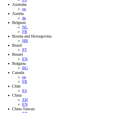
Australia
en
Austria
de
Belgium
NL
FR
Bosnia and Herzegovina
HR
Brazil
PT
Brunei
EN
Bulgaria
BG
Canada
en
FR
Chile
ES
China
ZH
EN
China Taiwan