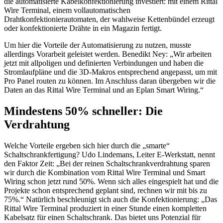
die automatisierte Kabelkonfektionierung investiert: mit einem Rittal
Wire Terminal, einem vollautomatischen
Drahtkonfektionierautomaten, der wahlweise Kettenbündel erzeugt
oder konfektionierte Drähte in ein Magazin fertigt.
Um hier die Vorteile der Automatisierung zu nutzen, musste
allerdings Vorarbeit geleistet werden. Benedikt Ney: „Wir arbeiten
jetzt mit allpoligen und definierten Verbindungen und haben die
Stromlaufpläne und die 3D-Makros entsprechend angepasst, um mit
Pro Panel routen zu können. Im Anschluss daran übergeben wir die
Daten an das Rittal Wire Terminal und an Eplan Smart Wiring.“
Mindestens 50% schneller: Die
Verdrahtung
Welche Vorteile ergeben sich hier durch die „smarte“
Schaltschrankfertigung? Udo Lindemans, Leiter E-Werkstatt, nennt
den Faktor Zeit: „Bei der reinen Schaltschrankverdrahtung sparen
wir durch die Kombination vom Rittal Wire Terminal und Smart
Wiring schon jetzt rund 50%. Wenn sich alles eingespielt hat und die
Projekte schon entsprechend geplant sind, rechnen wir mit bis zu
75%.“ Natürlich beschleunigt sich auch die Konfektionierung: „Das
Rittal Wire Terminal produziert in einer Stunde einen kompletten
Kabelsatz für einen Schaltschrank. Das bietet uns Potenzial für