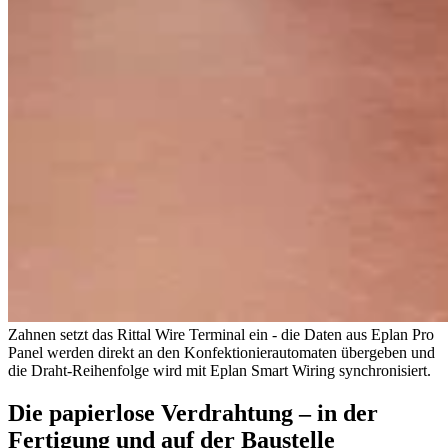
Zahnen setzt das Rittal Wire Terminal ein - die Daten aus Eplan Pro
Panel werden direkt an den Konfektionierautomaten übergeben und
die Draht-Reihenfolge wird mit Eplan Smart Wiring synchronisiert.
Die papierlose Verdrahtung – in der
Fertigung und auf der Baustelle