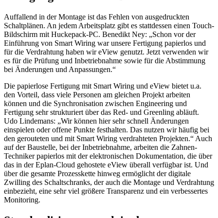
Auffallend in der Montage ist das Fehlen von ausgedruckten
Schaltplänen. An jedem Arbeitsplatz gibt es stattdessen einen Touch-
Bildschirm mit Huckepack-PC. Benedikt Ney: „Schon vor der
Einführung von Smart Wiring war unsere Fertigung papierlos und
für die Verdrahtung haben wir eView genutzt. Jetzt verwenden wir
es für die Prüfung und Inbetriebnahme sowie für die Abstimmung
bei Änderungen und Anpassungen.“
Die papierlose Fertigung mit Smart Wiring und eView bietet u.a.
den Vorteil, dass viele Personen am gleichen Projekt arbeiten
können und die Synchronisation zwischen Engineering und
Fertigung sehr strukturiert über das Red- und Greenling abläuft.
Udo Lindemans: „Wir können hier sehr schnell Änderungen
einspielen oder offene Punkte festhalten. Das nutzen wir häufig bei
den gerouteten und mit Smart Wiring verdrahteten Projekten.“ Auch
auf der Baustelle, bei der Inbetriebnahme, arbeiten die Zahnen-
Techniker papierlos mit der elektronischen Dokumentation, die über
das in der Eplan-Cloud gehostete eView überall verfügbar ist. Und
über die gesamte Prozesskette hinweg ermöglicht der digitale
Zwilling des Schaltschranks, der auch die Montage und Verdrahtung
einbezieht, eine sehr viel größere Transparenz und ein verbessertes
Monitoring.