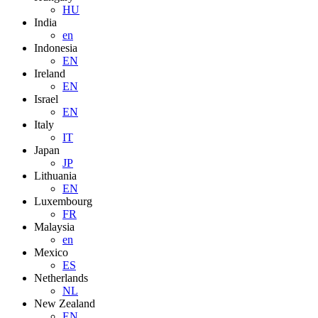
HU
India
en
Indonesia
EN
Ireland
EN
Israel
EN
Italy
IT
Japan
JP
Lithuania
EN
Luxembourg
FR
Malaysia
en
Mexico
ES
Netherlands
NL
New Zealand
EN