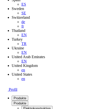
ES
Sweden
SE
Switzerland
de
fr
Thailand
EN
Turkey
TR
Ukraine
EN
United Arab Emirates
EN
United Kingdom
en
United States
en
Profil
Produkte
Produkte
Elektrokonstruktion