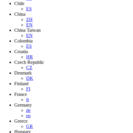
Chile
ES
China
ZH
EN
China Taiwan
EN
Colombia
ES
Croatia
HR
Czech Republic
CZ
Denmark
DK
Finland
FI
France
fr
Germany
de
en
Greece
GR
Hungary