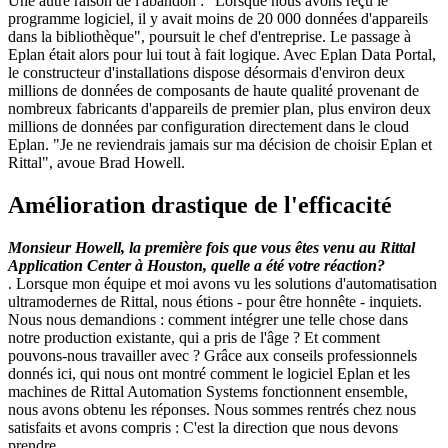
Une autre raison de l'abandon : "Lorsque nous avons reçu le
programme logiciel, il y avait moins de 20 000 données d'appareils
dans la bibliothèque", poursuit le chef d'entreprise. Le passage à
Eplan était alors pour lui tout à fait logique. Avec Eplan Data Portal,
le constructeur d'installations dispose désormais d'environ deux
millions de données de composants de haute qualité provenant de
nombreux fabricants d'appareils de premier plan, plus environ deux
millions de données par configuration directement dans le cloud
Eplan. "Je ne reviendrais jamais sur ma décision de choisir Eplan et
Rittal", avoue Brad Howell.
Amélioration drastique de l'efficacité
Monsieur Howell, la première fois que vous êtes venu au Rittal
Application Center à Houston, quelle a été votre réaction?
. Lorsque mon équipe et moi avons vu les solutions d'automatisation
ultramodernes de Rittal, nous étions - pour être honnête - inquiets.
Nous nous demandions : comment intégrer une telle chose dans
notre production existante, qui a pris de l'âge ? Et comment
pouvons-nous travailler avec ? Grâce aux conseils professionnels
donnés ici, qui nous ont montré comment le logiciel Eplan et les
machines de Rittal Automation Systems fonctionnent ensemble,
nous avons obtenu les réponses. Nous sommes rentrés chez nous
satisfaits et avons compris : C'est la direction que nous devons
prendre.