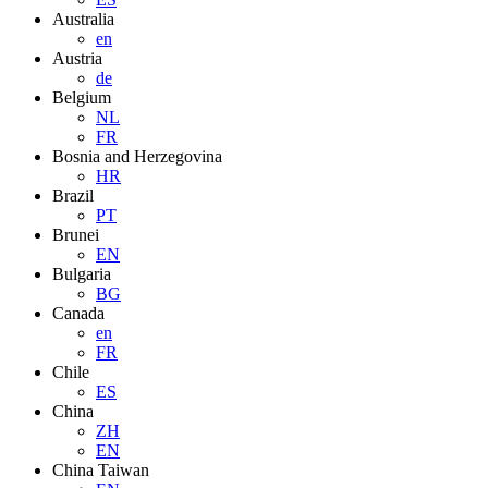
Australia
en
Austria
de
Belgium
NL
FR
Bosnia and Herzegovina
HR
Brazil
PT
Brunei
EN
Bulgaria
BG
Canada
en
FR
Chile
ES
China
ZH
EN
China Taiwan