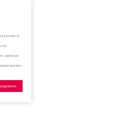
und können in
t und
en, damit wir
esetzt werden
kzeptieren