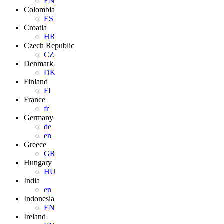
EN
Colombia
ES
Croatia
HR
Czech Republic
CZ
Denmark
DK
Finland
FI
France
fr
Germany
de
en
Greece
GR
Hungary
HU
India
en
Indonesia
EN
Ireland