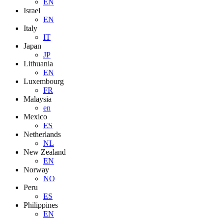
EN
Israel
EN
Italy
IT
Japan
JP
Lithuania
EN
Luxembourg
FR
Malaysia
en
Mexico
ES
Netherlands
NL
New Zealand
EN
Norway
NO
Peru
ES
Philippines
EN