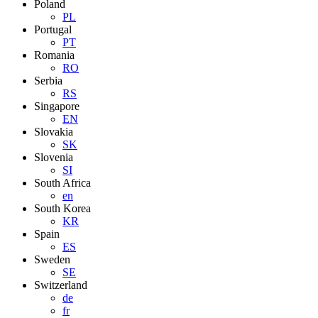
Poland
PL
Portugal
PT
Romania
RO
Serbia
RS
Singapore
EN
Slovakia
SK
Slovenia
SI
South Africa
en
South Korea
KR
Spain
ES
Sweden
SE
Switzerland
de
fr