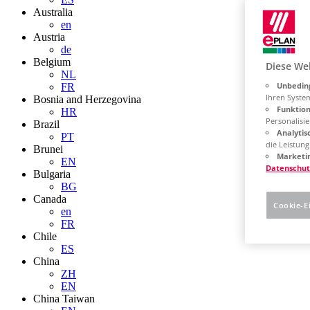
Australia
en
Austria
de
Belgium
Diese We
NL
Unbeding
FR
Ihren Syste
Bosnia and Herzegovina
Funktion
HR
Personalisie
Brazil
Analytis
PT
die Leistun
Brunei
Marketin
EN
Datenschut
Bulgaria
BG
Canada
Cookie-E
en
FR
Chile
ES
China
ZH
EN
China Taiwan