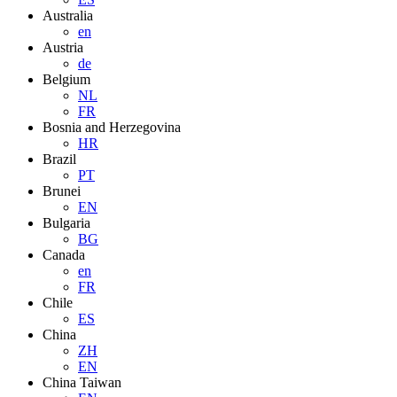
Australia
en
Austria
de
Belgium
NL
FR
Bosnia and Herzegovina
HR
Brazil
PT
Brunei
EN
Bulgaria
BG
Canada
en
FR
Chile
ES
China
ZH
EN
China Taiwan