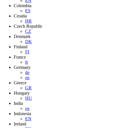
EN
Colombia
ES
Croatia
HR
Czech Republic
CZ
Denmark
DK
Finland
FI
France
fr
Germany
de
en
Greece
GR
Hungary
HU
India
en
Indonesia
EN
Ireland