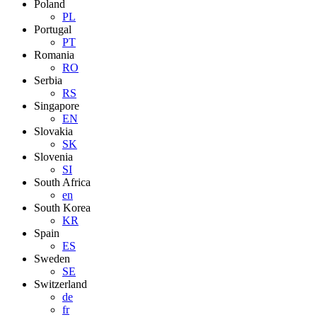
Poland
PL
Portugal
PT
Romania
RO
Serbia
RS
Singapore
EN
Slovakia
SK
Slovenia
SI
South Africa
en
South Korea
KR
Spain
ES
Sweden
SE
Switzerland
de
fr