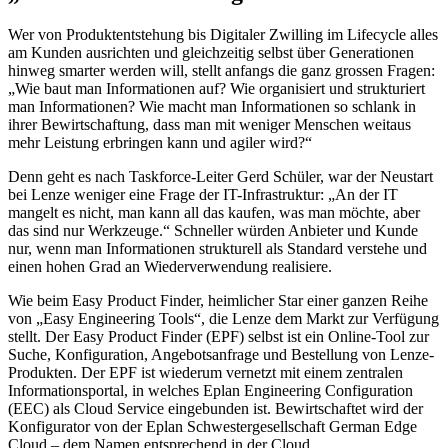
Wer von Produktentstehung bis Digitaler Zwilling im Lifecycle alles
am Kunden ausrichten und gleichzeitig selbst über Generationen
hinweg smarter werden will, stellt anfangs die ganz grossen Fragen:
„Wie baut man Informationen auf? Wie organisiert und strukturiert
man Informationen? Wie macht man Informationen so schlank in
ihrer Bewirtschaftung, dass man mit weniger Menschen weitaus
mehr Leistung erbringen kann und agiler wird?“
Denn geht es nach Taskforce-Leiter Gerd Schüler, war der Neustart
bei Lenze weniger eine Frage der IT-Infrastruktur: „An der IT
mangelt es nicht, man kann all das kaufen, was man möchte, aber
das sind nur Werkzeuge.“ Schneller würden Anbieter und Kunde
nur, wenn man Informationen strukturell als Standard verstehe und
einen hohen Grad an Wiederverwendung realisiere.
Wie beim Easy Product Finder, heimlicher Star einer ganzen Reihe
von „Easy Engineering Tools“, die Lenze dem Markt zur Verfügung
stellt. Der Easy Product Finder (EPF) selbst ist ein Online-Tool zur
Suche, Konfiguration, Angebotsanfrage und Bestellung von Lenze-
Produkten. Der EPF ist wiederum vernetzt mit einem zentralen
Informationsportal, in welches Eplan Engineering Configuration
(EEC) als Cloud Service eingebunden ist. Bewirtschaftet wird der
Konfigurator von der Eplan Schwestergesellschaft German Edge
Cloud – dem Namen entsprechend in der Cloud.