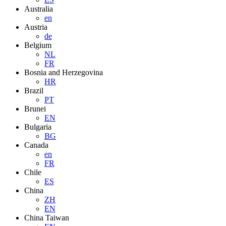
Australia
en
Austria
de
Belgium
NL
FR
Bosnia and Herzegovina
HR
Brazil
PT
Brunei
EN
Bulgaria
BG
Canada
en
FR
Chile
ES
China
ZH
EN
China Taiwan