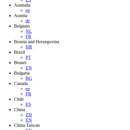
Australia
en
Austria
de
Belgium
NL
FR
Bosnia and Herzegovina
HR
Brazil
PT
Brunei
EN
Bulgaria
BG
Canada
en
FR
Chile
ES
China
ZH
EN
China Taiwan