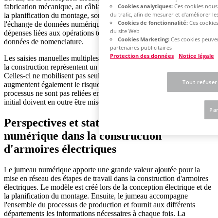
fabrication mécanique, au câblage et au contrôle final, en passant par
Cookies analytiques:
Ces cookies nous 
du trafic, afin de mesurer et d’améliorer 
la planification du montage, sont étroitement imbriquées dans
Cookies de fonctionnalité:
Ces cookies
l'échange de données numériques, il est possible de minimiser les
du site Web
dépenses liées aux opérations telles que le report manuel des
Cookies Marketing:
Ces cookies peuven
données de nomenclature.
partenaires publicitaires
Protection des données
Notice légale
Les saisies manuelles multiples d'informations déjà disponibles dans
la construction représentent un autre surcroît de travail évitable.
Celles-ci ne mobilisent pas seulement du temps de travail, mais
Tout refuser
augmentent également le risque d'erreurs. Si les différentes étapes du
processus ne sont pas reliées entre elles, les modifications de l'Ordre
initial doivent en outre être mises en œuvre dans plusieurs systèmes.
Pa
Perspectives et statu quo : le jumeau
numérique dans la construction
d'armoires électriques
Le jumeau numérique apporte une grande valeur ajoutée pour la
mise en réseau des étapes de travail dans la construction d'armoires
électriques. Le modèle est créé lors de la conception électrique et de
la planification du montage. Ensuite, le jumeau accompagne
l'ensemble du processus de production et fournit aux différents
départements les informations nécessaires à chaque fois. La