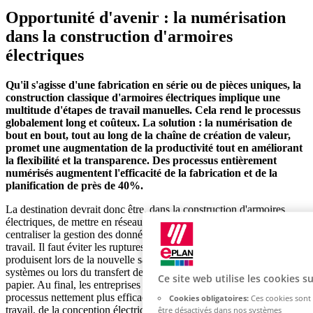
Opportunité d'avenir : la numérisation
dans la construction d'armoires
électriques
Qu'il s'agisse d'une fabrication en série ou de pièces uniques, la
construction classique d'armoires électriques implique une
multitude d'étapes de travail manuelles. Cela rend le processus
globalement long et coûteux. La solution : la numérisation de
bout en bout, tout au long de la chaîne de création de valeur,
promet une augmentation de la productivité tout en améliorant
la flexibilité et la transparence. Des processus entièrement
numérisés augmentent l'efficacité de la fabrication et de la
planification de près de 40%.
La destination devrait donc être, dans la construction d'armoires
électriques, de mettre en réseau les différents processus et de
centraliser la gestion des données générées pour toutes les étapes de
travail. Il faut éviter les ruptures de médias, comme celles qui se
produisent lors de la nouvelle saisie de données dans d'autres
systèmes ou lors du transfert de schémas des connexions sous forme
Ce site web utilise les cookies s
papier. Au final, les entreprises de fabrication bénéficient de
processus nettement plus efficaces. Si les différentes étapes de
Cookies obligatoires:
Ces cookies sont
travail, de la conception électrique dans le système CAO à la
être désactivés dans nos systèmes