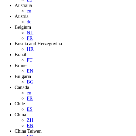
Australia
en
Austria
de
Belgium
NL
FR
Bosnia and Herzegovina
HR
Brazil
PT
Brunei
EN
Bulgaria
BG
Canada
en
FR
Chile
ES
China
ZH
EN
China Taiwan