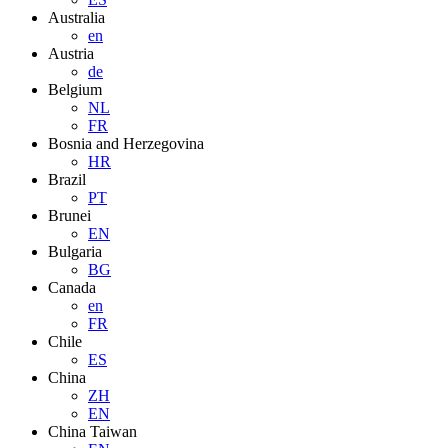
Australia
en
Austria
de
Belgium
NL
FR
Bosnia and Herzegovina
HR
Brazil
PT
Brunei
EN
Bulgaria
BG
Canada
en
FR
Chile
ES
China
ZH
EN
China Taiwan