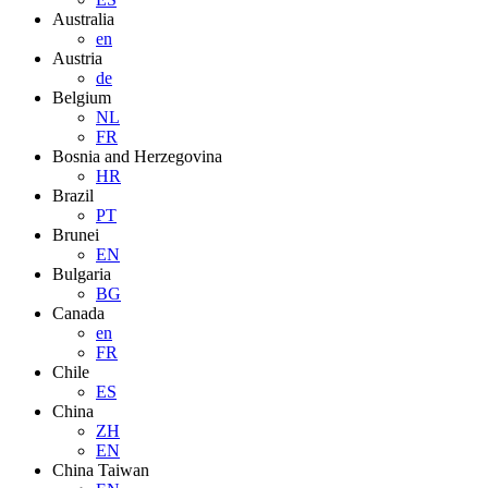
Australia
en
Austria
de
Belgium
NL
FR
Bosnia and Herzegovina
HR
Brazil
PT
Brunei
EN
Bulgaria
BG
Canada
en
FR
Chile
ES
China
ZH
EN
China Taiwan