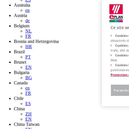
Australia
en
Austria
de
Belgium
Ce site w
NL
Cookies 
FR
désactivés 
Bosnia and Herzegovina
Cookies 
HR
trafic, afin
Brazil
Cookies 
PT
Web
Brunei
Cookies 
EN
publicitaires
Bulgaria
Protection
BG
Canada
en
Paramètr
FR
Chile
ES
China
ZH
EN
China Taiwan