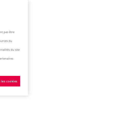
nt pas être
ources du
nalités du site
artenaires
 les cookies