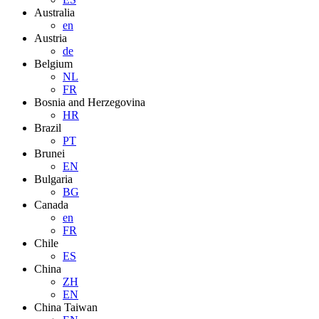
Australia
en
Austria
de
Belgium
NL
FR
Bosnia and Herzegovina
HR
Brazil
PT
Brunei
EN
Bulgaria
BG
Canada
en
FR
Chile
ES
China
ZH
EN
China Taiwan