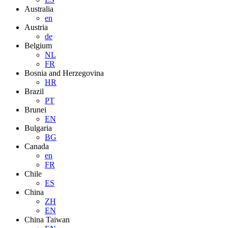
Australia
en
Austria
de
Belgium
NL
FR
Bosnia and Herzegovina
HR
Brazil
PT
Brunei
EN
Bulgaria
BG
Canada
en
FR
Chile
ES
China
ZH
EN
China Taiwan